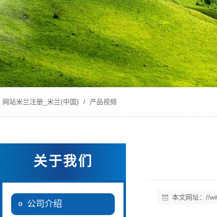
网站米兰注册_米兰(中国)
/
产品视频
关于我们
本文网址：
//w
公司介绍