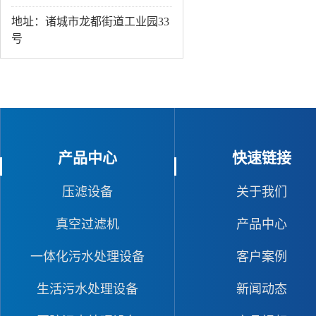
地址：诸城市龙都街道工业园33
号
产品中心
快速链接
压滤设备
关于我们
真空过滤机
产品中心
一体化污水处理设备
客户案例
生活污水处理设备
新闻动态