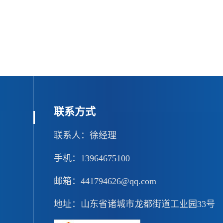
联系方式
联系人：徐经理
手机：13964675100
邮箱：441794626@qq.com
地址：山东省诸城市龙都街道工业园33号