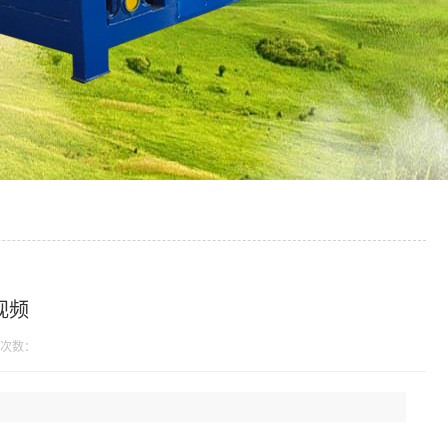
视频
次数：