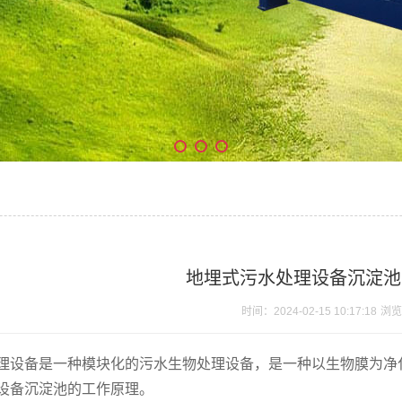
地埋式污水处理设备沉淀池
时间：2024-02-15 10:17:18
浏览
理设备是一种模块化的污水生物处理设备，是一种以生物膜为净
设备沉淀池的工作原理。