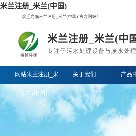
米兰注册_米兰(中国)
欢迎光临米兰注册_米兰(中国) 官方网站！
米兰注册_米兰(中国
专注于污水处理设备与废水处
网站米兰注册_米
关于我们
产品
兰(中国)