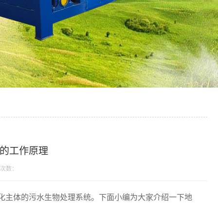
的工作原理
次数：
化主体的污水生物处理系统。下面小编为大家介绍一下地