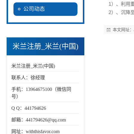
1）、利用重
公司动态
2）、沉降至
本文网址：
米兰注册_米兰(中国)
米兰注册_米兰(中国)
联系人：徐经理
手机：13964675100（微信同
号）
Q Q：441794626
邮箱：441794626@qq.com
网址：withthisfavor.com