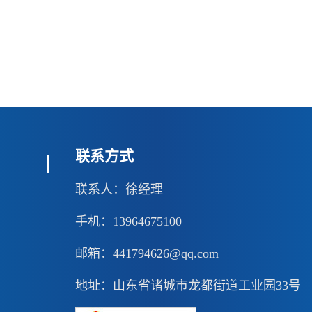
联系方式
联系人：徐经理
手机：13964675100
邮箱：441794626@qq.com
地址：山东省诸城市龙都街道工业园33号