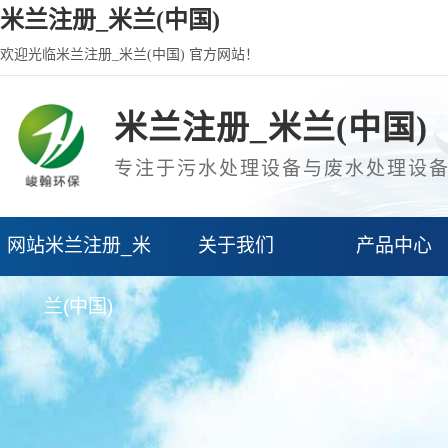
米兰注册_米兰(中国)
欢迎光临米兰注册_米兰(中国) 官方网站！
米兰注册_米兰(中国)
专注于污水处理设备与废水处理设
网站米兰注册_米
关于我们
产品中心
兰(中国)