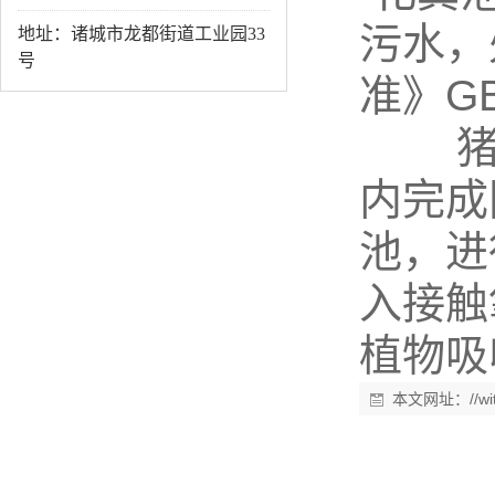
污水，
地址：诸城市龙都街道工业园33
号
准》GB
猪场
内完成
池，进
入接触
植物吸
本文网址：
//w