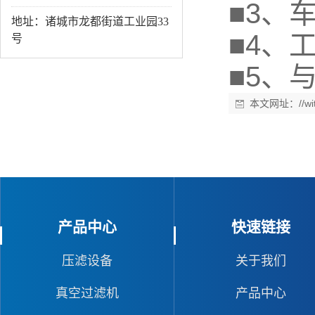
■3、
地址：诸城市龙都街道工业园33
■4、
号
■5、
本文网址：
//w
产品中心
快速链接
压滤设备
关于我们
真空过滤机
产品中心