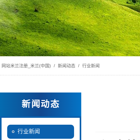
网站米兰注册_米兰(中国)
/
新闻动态
/
行业新闻
新闻动态
行业新闻