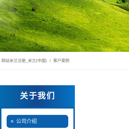
网站米兰注册_米兰(中国)
/
客户案例
关于我们
公司介绍