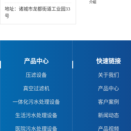
介绍
地址：诸城市龙都街道工业园33
号
产品中心
快速链接
压滤设备
关于我们
真空过滤机
产品中心
一体化污水处理设备
客户案例
生活污水处理设备
新闻动态
医院污水处理设备
产品视频